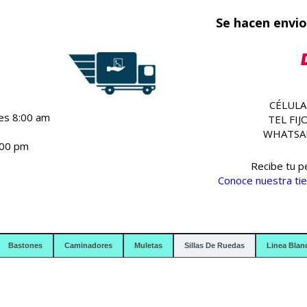
Se hacen envio
CÉLULA
nes 8:00 am
TEL FIJ
WHATSAP
:00 pm
Recibe tu p
Conoce nuestra tie
Bastones
Caminadores
Muletas
Sillas De Ruedas
Linea Blan