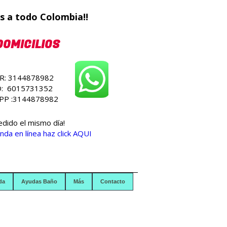
s a todo Colombia!!
DOMICILIOS
R: 3144878982
O: 6015731352
P :3144878982
edido el mismo día!
nda en línea haz click AQUI
da
Ayudas Baño
Más
Contacto