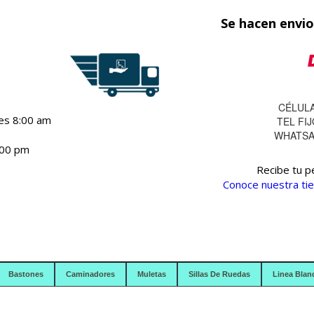
Se hacen envio
CÉLULA
nes 8:00 am
TEL FI
WHATSAP
:00 pm
Recibe tu p
Conoce nuestra tie
Bastones
Caminadores
Muletas
Sillas De Ruedas
Linea Blan