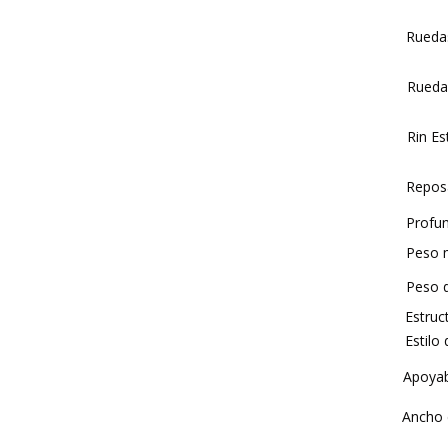
Ruedas
Rueda
Rin Es
Repos
Profun
Peso m
Peso d
Estru
Estilo
Apoyab
Ancho 