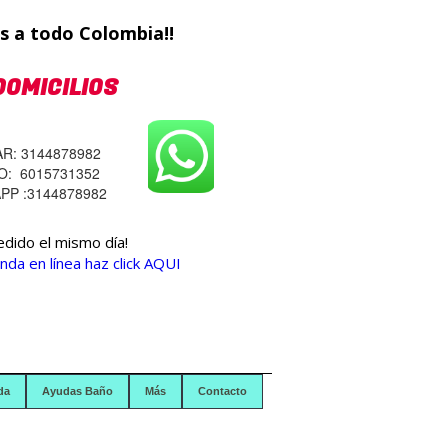
s a todo Colombia!!
DOMICILIOS
R: 3144878982
JO: 6015731352
P :3144878982
edido el mismo día!
nda en línea haz click AQUI
da
Ayudas Baño
Más
Contacto