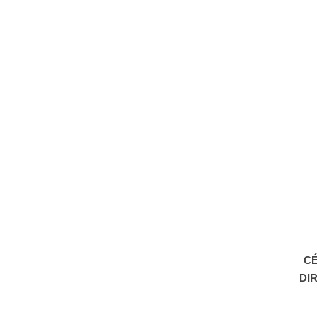
CÉ
DI