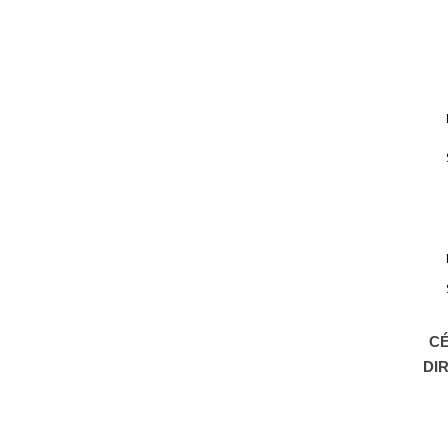
CÉ
DI