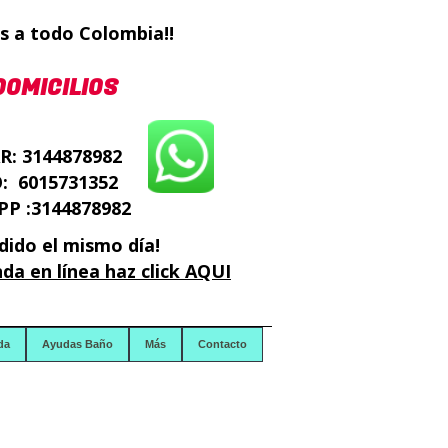
s a todo Colombia!!
DOMICILIOS
: 3144878982
O: 6015731352
P :3144878982
dido el mismo día!
da en línea haz click AQUI
da
Ayudas Baño
Más
Contacto