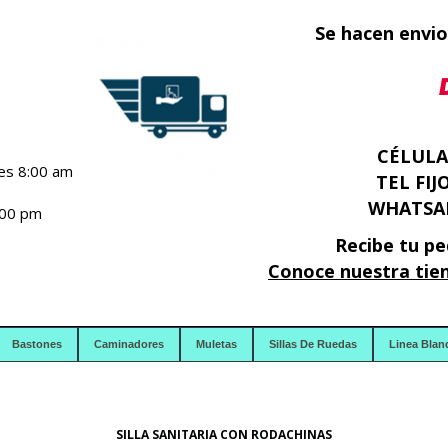
Se hacen envio
CÉLULAR
nes 8:00 am
TEL FIJ
WHATSAP
:00 pm
Recibe tu pe
Conoce nuestra tien
Bastones
Caminadores
Muletas
Sillas De Ruedas
Linea Blan
SILLA SANITARIA CON RODACHINAS