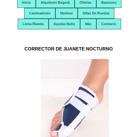
Inicio
Alquileres Bogotá
Ofertas
Bastones
Caminadores
Muletas
Sillas De Ruedas
Linea Blanda
Ayudas Baño
Más
Contacto
CORRECTOR DE JUANETE NOCTURNO